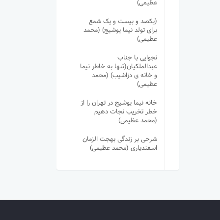
عظیمی)
(یکصد و بیست و یک شمع
برای تولد نیما یوشیج) (محمد
عظیمی)
نجوایی با جناب
عبدالملکیان(تنها به خاطر نیما
و خانه ی دزاشیب) (محمد
عظیمی)
خانه نیما یوشیج در تهران را از
خطر تخریب نجات دهیم
(محمد عظیمی)
شرحی بر زندگی بهجت الزمان
اسفندیاری (محمد عظیمی)