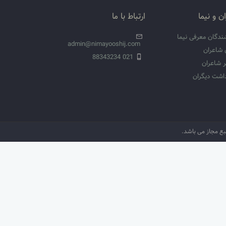
ن و نیما
ارتباط با ما
ندگان معرفی نیما
admin@nimayooshij.com
 شاعران
021 88343234
 شاعران
داشت دیگران
نبع مجاز می باشد.