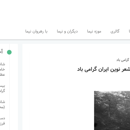
گالری
موزه نیما
دیگران و نیما
با رهروان نیما
آخ
گرامی باد
شان
عر نوین ایران گرامی باد
خام
عظی
بیست
گرا
شان
(مح
دستب
فرز