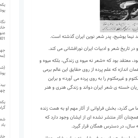
یکص
یوش
نگاه
خان
نیما یوشیج، پدر شعر نوین ایران گذشته است.
1401 (محمد 
ر تاریخ شعر و ادبیات ایران نورافشانی می کند.
جهل
(مح
، معتقد بود که «شعر نه میوه ی زندگی، بلکه میوه و
(شص
ن اندازه که علم پرده از روی حقایق این عالم برمی
یوش
وم و غیرمکتوم را به روی پرده می آورد» و براین
بید
ریان خسته ی شعر ایران دواند و زندگی هنری و هنر
چها
یکص
گرا
می گذرد، بخش فراوانی از آثار مهم او به همت زنده
چنان آثار منتشر نشده ای از ایشان وجود دارد که
شصت
باد
سال، در دسترس همگان قرار گیرد.
خان