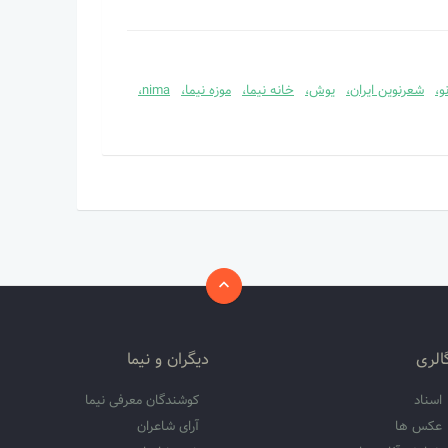
و،
شعرنوین ایران،
یوش،
خانه نیما،
موزه نیما،
nima،
الری
دیگران و نیما
اسناد
کوشندگان معرفی نیما
عکس ها
آرای شاعران