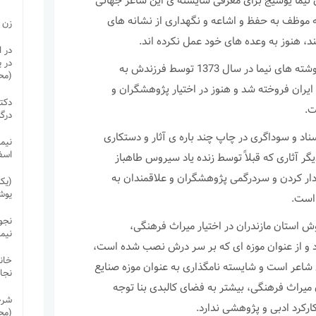
 نیما یوشیج برای معرفی شایسته ی این شاعر جهانی
ه موظف به حفظ و اشاعه و نگهداری از نشانه های
زن 
ند، هنوز به وعده های خود عمل نکرده اند.
در ا
در 
بیش از چهار هزار برگ از دست نوشته های نیما در سال 1373 توسط فرزندش به
(مح
ایران فروخته شد و هنوز در اختیار پژوهشگران و
دکتر
ت.
درگ
سناد و سوداگری در چاپ چند باره ی آثار و دستکاری
نیما
اسف
ر آثاری که قبلاً توسط زنده یاد سیروس طاهباز
ار کردن و سردرگمی پژوهشگران و علاقمندان به
(یک
یوش
 است.
نجوا
ش استان مازندران در اختیار میراث فرهنگی،
نیم
د و از عنوان موزه ای که بر سر درش نصب شده است،
خانه
ی شاعر است و شایسته نامگذاری به عنوان موزه صنایع
نجا
 میراث فرهنگی، بیشتر به فضای کالبدی بنا توجه
شرح
رکرد ادبی و پژوهشی ندارد.
(مح