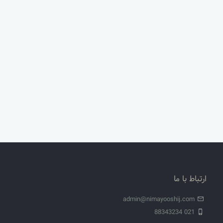
ارتباط با ما
admin@nimayooshij.com
021 88343234