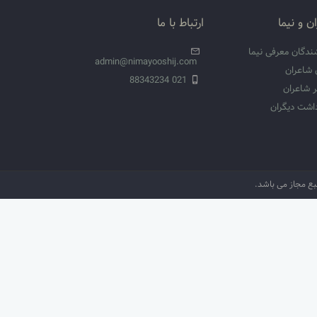
ن و نیما
ارتباط با ما
ندگان معرفی نیما
admin@nimayooshij.com
 شاعران
021 88343234
 شاعران
داشت دیگران
نبع مجاز می باشد.