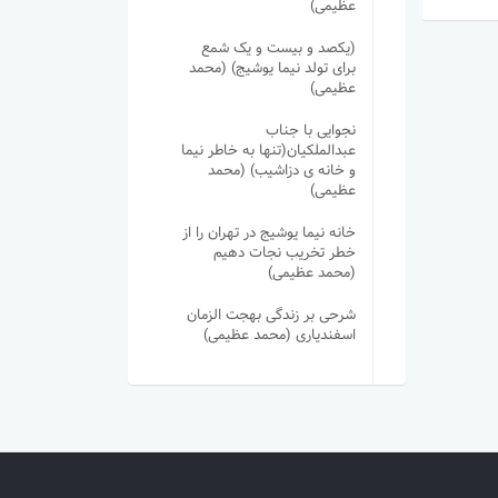
عظیمی)
(یکصد و بیست و یک شمع
برای تولد نیما یوشیج) (محمد
عظیمی)
نجوایی با جناب
عبدالملکیان(تنها به خاطر نیما
و خانه ی دزاشیب) (محمد
عظیمی)
خانه نیما یوشیج در تهران را از
خطر تخریب نجات دهیم
(محمد عظیمی)
شرحی بر زندگی بهجت الزمان
اسفندیاری (محمد عظیمی)