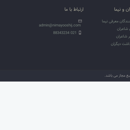
ن و نیما
ارتباط با ما
ندگان معرفی نیما
admin@nimayooshij.com
 شاعران
021 88343234
 شاعران
داشت دیگران
نبع مجاز می باشد.