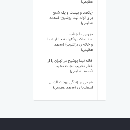
عظیمی)
(یکصد و بیست و یک شمع
برای تولد نیما یوشیج) (محمد
عظیمی)
نجوایی با جناب
عبدالملکیان(تنها به خاطر نیما
و خانه ی دزاشیب) (محمد
عظیمی)
خانه نیما یوشیج در تهران را از
خطر تخریب نجات دهیم
(محمد عظیمی)
شرحی بر زندگی بهجت الزمان
اسفندیاری (محمد عظیمی)