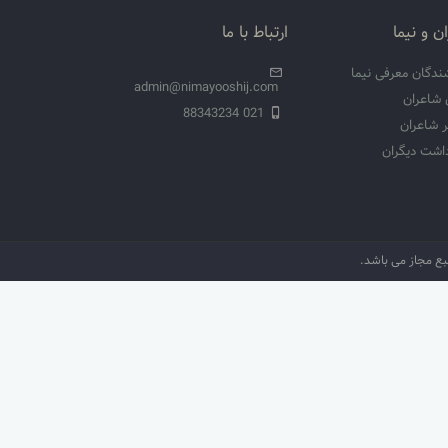
ن و نیما
ارتباط با ما
ندگان معرفی نیما
admin@nimayooshij.com
 شاعران
021 88343234
 شاعران
داشت دیگران
نبع مجاز می باشد.